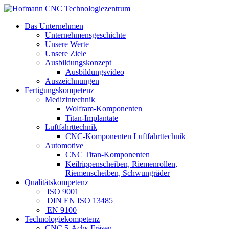
Das Unternehmen
Unternehmensgeschichte
Unsere Werte
Unsere Ziele
Ausbildungskonzept
Ausbildungsvideo
Auszeichnungen
Fertigungskompetenz
Medizintechnik
Wolfram-Komponenten
Titan-Implantate
Luftfahrttechnik
CNC-Komponenten Luftfahrttechnik
Automotive
CNC Titan-Komponenten
Keilrippenscheiben, Riemenrollen,
Riemenscheiben, Schwungräder
Qualitätskompetenz
ISO 9001
DIN EN ISO 13485
EN 9100
Technologiekompetenz
CNC 5-Achs-Fräsen