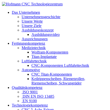
Das Unternehmen
Unternehmensgeschichte
Unsere Werte
Unsere Ziele
Ausbildungskonzept
Ausbildungsvideo
Auszeichnungen
Fertigungskompetenz
Medizintechnik
Wolfram-Komponenten
Titan-Implantate
Luftfahrttechnik
CNC-Komponenten Luftfahrttechnik
Automotive
CNC Titan-Komponenten
Keilrippenscheiben, Riemenrollen,
Riemenscheiben, Schwungräder
Qualitätskompetenz
ISO 9001
DIN EN ISO 13485
EN 9100
Technologiekompetenz
CNC 5-Achs-Fräsen