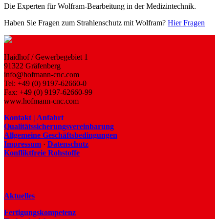
Die Experten für Wolfram-Bearbeitung in der Medizintechnik.
Haben Sie Fragen zum Strahlenschutz mit Wolfram?
Hier Fragen
Haidhof / Gewerbegebiet 1
91322 Gräfenberg
info@hofmann-cnc.com
Tel: +49 (0) 9197-62660-0
Fax: +49 (0) 9197-62660-99
www.hofmann-cnc.com
Kontakt | Anfahrt
Qualitätssicherungsvereinbarung
Allgemeine Geschäftsbedingungen
Impressum
·
Datenschutz
Konfliktfreie Rohstoffe
Aktuelles
Fertigungskompetenz